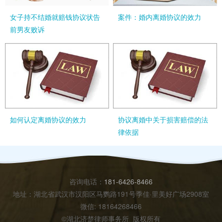
女子持不结婚就赔钱协议状告
案件：婚内离婚协议的效力
前男友败诉
如何认定离婚协议的效力
协议离婚中关于损害赔偿的法
律依据
咨询电话：
181-6426-8466
地址：湖北省武汉市汉阳区马鹦路191号季佳·里美好广场2908室
微信: 18164268466
©湖北济楚律师事务所 版权所有