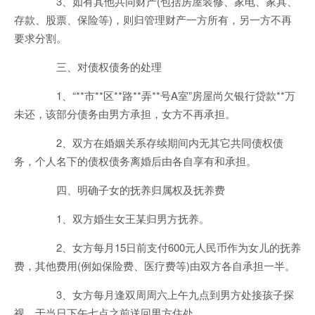
3、如有其他共同财产(包括房屋装修、家电、家具、
存款、股票、保险等)，则归管理财产一方所有，另一方不再
要求分割。
三、对债权债务的处理
1、“**市**区**路**弄**号A室”房屋尚欠银行贷款**万
未还，该部分债务由男方承担，女方不再承担。
2、双方在婚姻关系存续期间内无其它共同债权债
务，个人名下的债权债务离婚后由各自享有和承担。
四、明确子女的抚养归属权及抚养费
1、双方婚生女王某归男方抚养。
2、女方每月15日前支付600元人民币作为女儿的抚养
费，其他费用(例如保险费、医疗费等)由双方各自承担一半。
3、女方每月逢双周周六上午九点到男方处接孩子探
视，于当日下午七点之前送回男方住处。